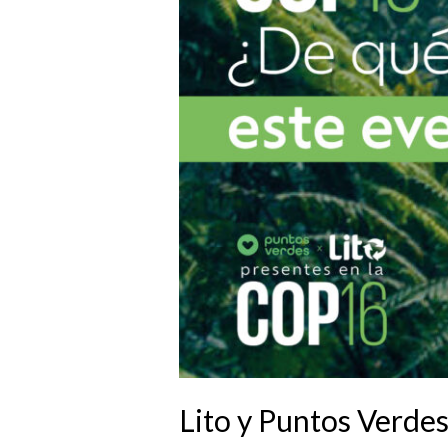
en
la
COP16
en
Cali
Lito y Puntos Verdes