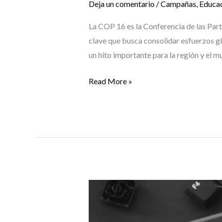
Deja un comentario
/
Campañas
,
Educa
La COP 16 es la Conferencia de las Par
clave que busca consolidar esfuerzos gl
un hito importante para la región y el m
Read More »
Hablemos
de
reciclaje