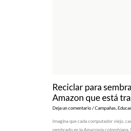
Lito
y
Saving
the
Amazon
que
está
transformando
el
futuro
Reciclar para sembra
de
Amazon que está tra
Colombia
Deja un comentario
/
Campañas
,
Educa
Imagina que cada computador viejo, cada 
sembrado en la Amazonía colombiana. S