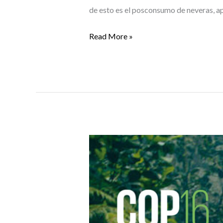
de esto es el posconsumo de neveras, a
Read More »
Lito
y
Puntos
Verdes
Lito
estarán