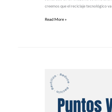
creemos que el reciclaje tecnológico v
Read More »
Puntos
Verdes
Lito
es
el
operador