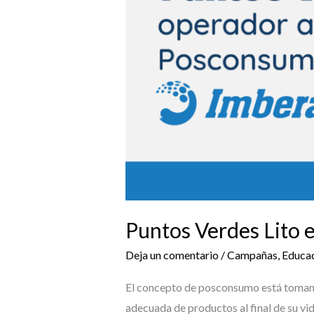
Autorizado
del
Posconsumo
de
Imbera.
Puntos Verdes Lito 
Deja un comentario
/
Campañas
,
Educa
El concepto de posconsumo está tomando
adecuada de productos al final de su vi