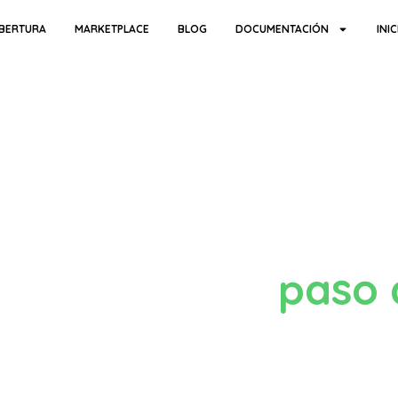
BERTURA
MARKETPLACE
BLOG
DOCUMENTACIÓN
INI
emos en cada
paso 
Conoce nuestra política de datos