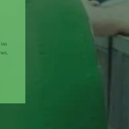
s
 las
nes,